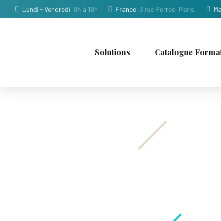
Lundi - Vendredi
9h à 18h
France
3 rue Perrée, Paris.
Ma
Solutions
Catalogue Forma