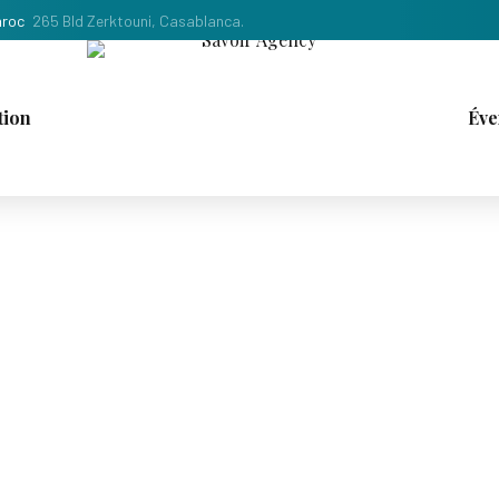
roc
265 Bld Zerktouni, Casablanca.
tion
Éve